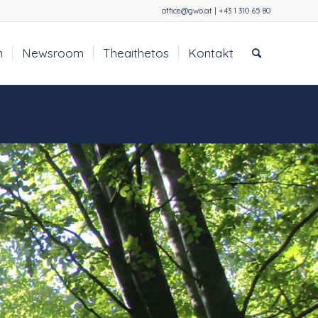
office@gwo.at | +43 1 310 65 80
n
Newsroom
Theaithetos
Kontakt