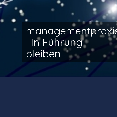
managementpraxi
| In Führung
bleiben
Das laufende Geschäft zu organisieren [„Run
the business“], Innovation und Change
voranzutreiben [„Change the business“] und