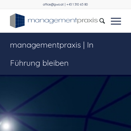
office@gwo.at | +43 1 310 65 80
managementpraxis | In
Führung bleiben