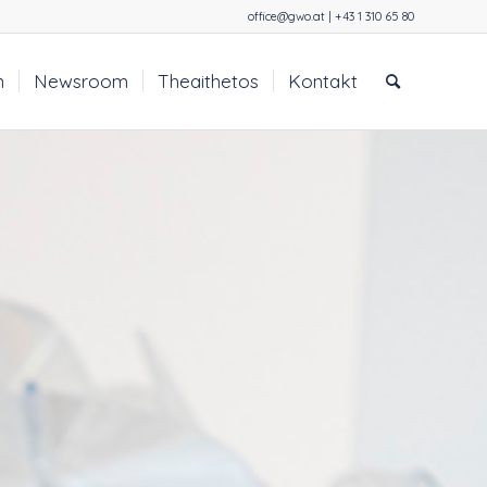
office@gwo.at | +43 1 310 65 80
n
Newsroom
Theaithetos
Kontakt