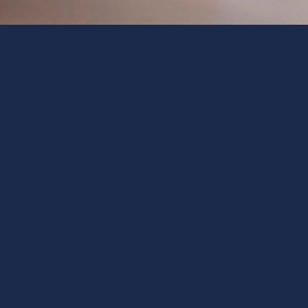
RAXIS | ein Unternehmensbereich der Gese
tschaftspsychologie und Organisationsdyn
gramm für
managementPRA
 für die