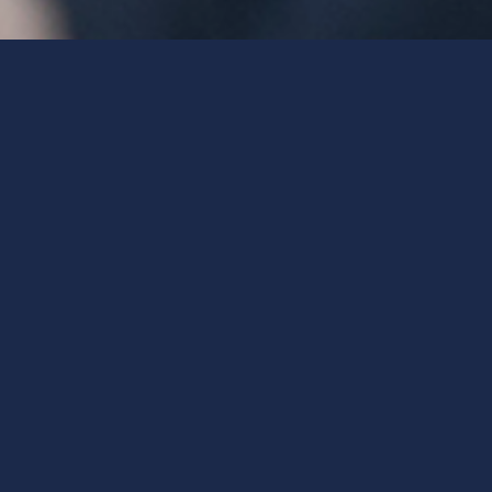
llschaft für
amik
XIS | Zielsetzungen