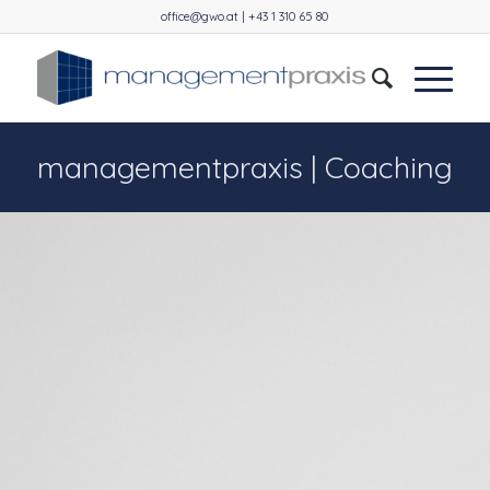
office@gwo.at | +43 1 310 65 80
managementpraxis | Coaching