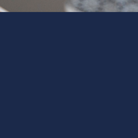
Das managementpraxis | Coaching und
Intensivtraining ist ein zielorientierter und
zeitlich begrenzter Beratungs- und
Trainingsprozess.
Individuell
–
praxisorientiert
–
effektiv
Zielsetzung ist die Entwicklung der
[Führungs-]Persönlichkeit sowie der
Führungs- und Managementkompetenzen
Unsere Coaches bilden eine Synthese aus
fundierter Ausbildung – langjähriger